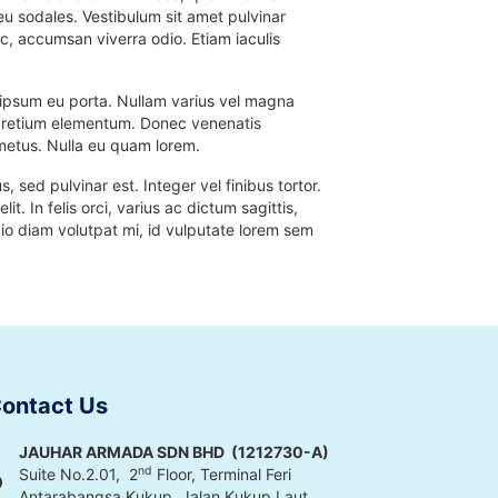
u sodales. Vestibulum sit amet pulvinar
, accumsan viverra odio. Etiam iaculis
u ipsum eu porta. Nullam varius vel magna
vel pretium elementum. Donec venenatis
t metus. Nulla eu quam lorem.
 sed pulvinar est. Integer vel finibus tortor.
. In felis orci, varius ac dictum sagittis,
io diam volutpat mi, id vulputate lorem sem
ontact Us
JAUHAR ARMADA SDN BHD (1212730-A)
nd
Suite No.2.01, 2
Floor, Terminal Feri
Antarabangsa Kukup, Jalan Kukup Laut,