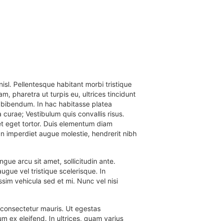
nisl. Pellentesque habitant morbi tristique
, pharetra ut turpis eu, ultrices tincidunt
n bibendum. In hac habitasse platea
 curae; Vestibulum quis convallis risus.
et eget tortor. Duis elementum diam
 In imperdiet augue molestie, hendrerit nibh
ue arcu sit amet, sollicitudin ante.
ue vel tristique scelerisque. In
im vehicula sed et mi. Nunc vel nisi
is consectetur mauris. Ut egestas
um ex eleifend. In ultrices, quam varius