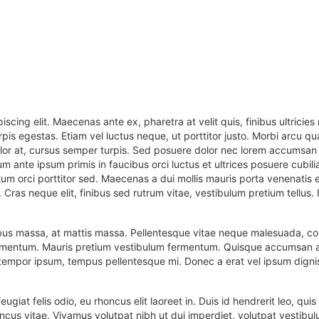
cing elit. Maecenas ante ex, pharetra at velit quis, finibus ultricies 
s egestas. Etiam vel luctus neque, ut porttitor justo. Morbi arcu quam
 dolor at, cursus semper turpis. Sed posuere dolor nec lorem accumsa
 ante ipsum primis in faucibus orci luctus et ultrices posuere cubilia
um orci porttitor sed. Maecenas a dui mollis mauris porta venenatis 
Cras neque elit, finibus sed rutrum vitae, vestibulum pretium tellus.
us massa, at mattis massa. Pellentesque vitae neque malesuada, cong
mentum. Mauris pretium vestibulum fermentum. Quisque accumsan aug
tempor ipsum, tempus pellentesque mi. Donec a erat vel ipsum digniss
ugiat felis odio, eu rhoncus elit laoreet in. Duis id hendrerit leo, qu
oncus vitae. Vivamus volutpat nibh ut dui imperdiet, volutpat vestibul