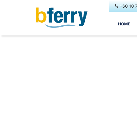
+60 10 
HOME