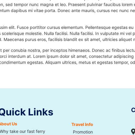
en, sed tempor nunc magna et leo. Praesent pulvinar faucibus lorem e
entum dapibus mi vitae porta. Donec ante mauris, cursus nec nunc nec
ssim elit. Fusce porttitor cursus elementum. Pellentesque egestas e
 scelerisque molestie. Nulla facilisi. Nulla facilisi. In vulputate mi 
d. Maecenas purus eros, facilisis blandit ex sit amet, ultricies alique
nt per conubia nostra, per inceptos himenaeos. Donec ac finibus lectus,
i interdum at. Lorem ipsum dolor sit amet, consectetur adipiscing elit
t condimentum egestas. Aliquam ultrices, metus et egestas tempor, od
Quick Links
C
About Us
Travel Info
Why take our fast ferry
Promotion